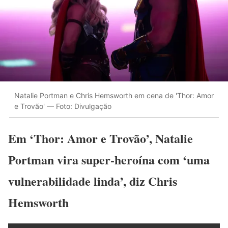
Natalie Portman e Chris Hemsworth em cena de 'Thor: Amor
e Trovão' — Foto: Divulgação
Em ‘Thor: Amor e Trovão’, Natalie
Portman vira super-heroína com ‘uma
vulnerabilidade linda’, diz Chris
Hemsworth