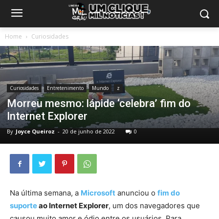
Home
Curiosidades
Curiosidades
Entretenimento
Mundo
z
Morreu mesmo: lápide ‘celebra’ fim do
Internet Explorer
By
Joyce Queiroz
-
20 de junho de 2022
0
Na última semana, a
Microsoft
anunciou o
fim do
suporte
ao Internet Explorer
, um dos navegadores que
causou muito amor e ódio entre os usuários. Para