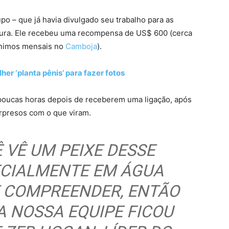
upo – que já havia divulgado seu trabalho para as
tura. Ele recebeu uma recompensa de US$ 600 (cerca
mínimos mensais no
Camboja
).
er ‘planta pênis’ para fazer fotos
 poucas horas depois de receberem uma ligação, após
urpresos com o que viram.
 VÊ UM PEIXE DESSE
ECIALMENTE EM ÁGUA
DE COMPREENDER, ENTÃO
A NOSSA EQUIPE FICOU