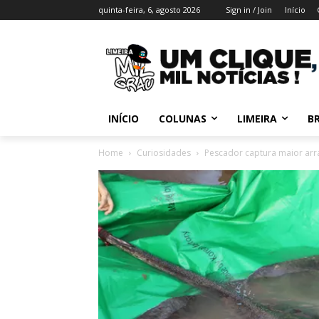
quinta-feira, 6, agosto 2026
Sign in / Join
Início
INÍCIO
COLUNAS
LIMEIRA
BR
Home
Curiosidades
Pescador captura maior ar