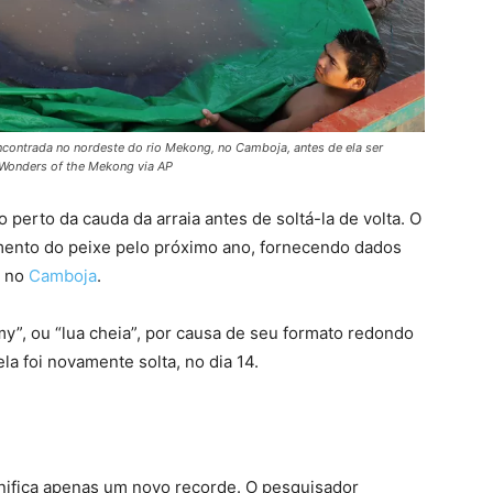
ncontrada no nordeste do rio Mekong, no Camboja, antes de ela ser
/Wonders of the Mekong via AP
 perto da cauda da arraia antes de soltá-la de volta. O
amento do peixe pelo próximo ano, fornecendo dados
s no
Camboja
.
y”, ou “lua cheia”, por causa de seu formato redondo
la foi novamente solta, no dia 14.
gnifica apenas um novo recorde. O pesquisador