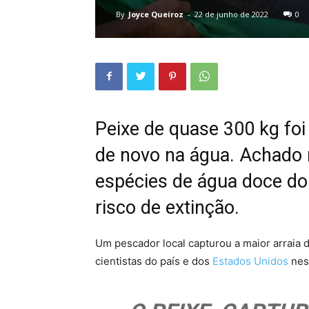
By
Joyce Queiroz
-
22 de junho de 2022
0
Peixe de quase 300 kg foi
de novo na água. Achado 
espécies de água doce do
risco de extinção.
Um pescador local capturou a maior arraia
cientistas do país e dos
Estados Unidos
nest