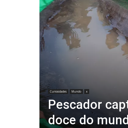
Curiosidades
Mundo
x
Pescador capt
doce do mun