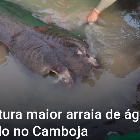
ura maior arraia de á
do no Camboja