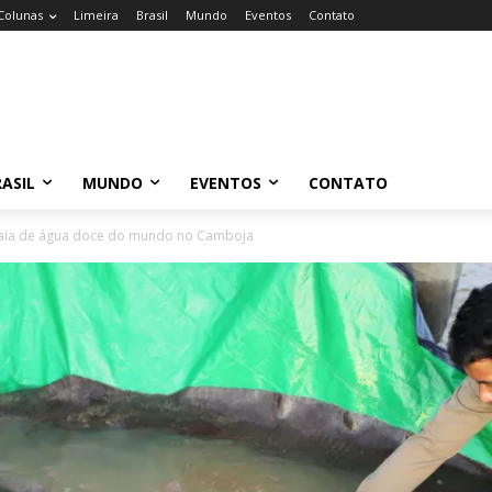
Colunas
Limeira
Brasil
Mundo
Eventos
Contato
ASIL
MUNDO
EVENTOS
CONTATO
raia de água doce do mundo no Camboja