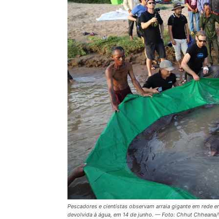
Pescadores e cientistas observam arraia gigante em rede e
devolvida à água, em 14 de junho. — Foto: Chhut Chheana