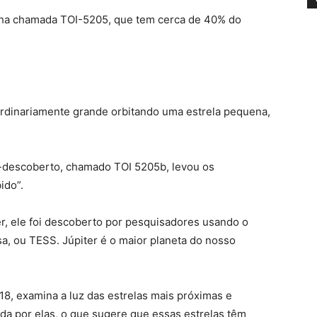
elha chamada TOI-5205, que tem cerca de 40% do
rdinariamente grande orbitando uma estrela pequena,
.
descoberto, chamado TOI 5205b, levou os
ido”.
, ele foi descoberto por pesquisadores usando o
sa, ou TESS. Júpiter é o maior planeta do nosso
18, examina a luz das estrelas mais próximas e
ida por elas, o que sugere que essas estrelas têm