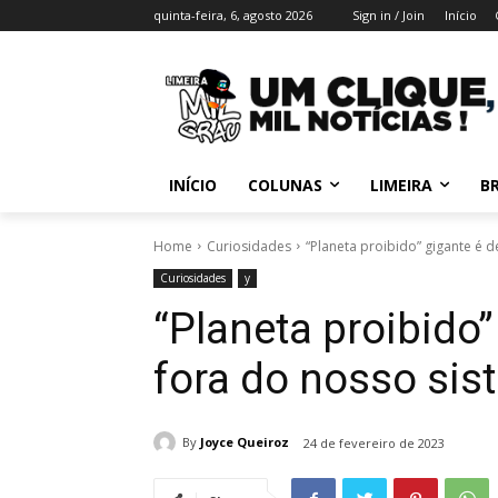
quinta-feira, 6, agosto 2026
Sign in / Join
Início
INÍCIO
COLUNAS
LIMEIRA
BR
Home
Curiosidades
“Planeta proibido” gigante é 
Curiosidades
y
“Planeta proibido
fora do nosso sis
By
Joyce Queiroz
24 de fevereiro de 2023