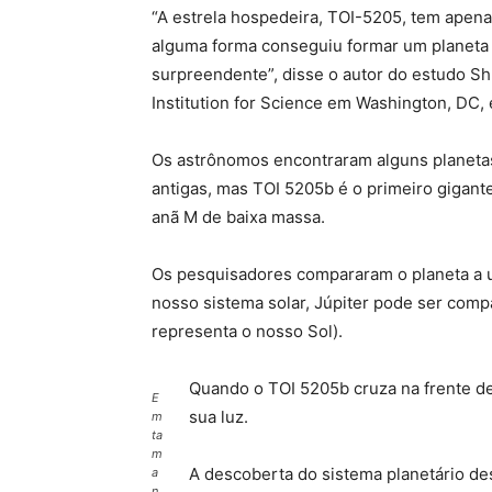
“A estrela hospedeira, TOI-5205, tem apena
alguma forma conseguiu formar um planeta 
surpreendente”, disse o autor do estudo 
Institution for Science em Washington, DC
Os astrônomos encontraram alguns planetas
antigas, mas TOI 5205b é o primeiro gigant
anã M de baixa massa.
Os pesquisadores compararam o planeta a u
nosso sistema solar, Júpiter pode ser comp
representa o nosso Sol).
Quando o TOI 5205b cruza na frente de 
E
sua luz.
m
ta
m
A descoberta do sistema planetário des
a
n