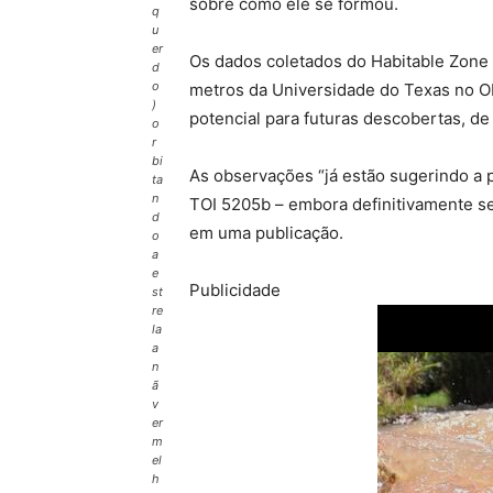
sobre como ele se formou.
q
u
er
Os dados coletados do Habitable Zone 
d
o
metros da Universidade do Texas no O
)
potencial para futuras descobertas, d
o
r
bi
As observações “já estão sugerindo a 
ta
n
TOI 5205b – embora definitivamente se
d
em uma publicação.
o
a
e
Publicidade
st
re
la
a
n
ã
v
er
m
el
h