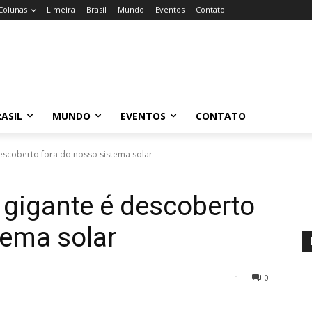
Colunas
Limeira
Brasil
Mundo
Eventos
Contato
ASIL
MUNDO
EVENTOS
CONTATO
descoberto fora do nosso sistema solar
” gigante é descoberto
tema solar
0
32