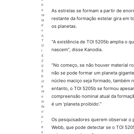
h
As estrelas se formam a partir de eno
o
re
restante da formação estelar gira em t
la
ti
os planetas.
v
o,
T
“A existência de TOI 5205b amplia o q
O
nascem”, disse Kanodia.
I
5
2
“No começo, se não houver material roc
0
5
não se pode formar um planeta gigante 
b
núcleo maciço seja formado, também n
(c
a
entanto, o TOI 5205b se formou apesa
nt
compreensão nominal atual da formação 
o
in
é um ‘planeta proibido’.”
fe
ri
o
Os pesquisadores querem observar o p
r
Webb, que pode detectar se o TOI 52
e
s