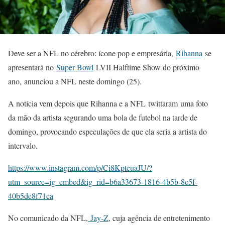
Deve ser a NFL no cérebro: ícone pop e empresária,
Rihanna
se
apresentará no
Super Bowl
LVII Halftime Show do próximo
ano, anunciou a NFL neste domingo (25).
A notícia vem depois que Rihanna e a NFL twittaram uma foto
da mão da artista segurando uma bola de futebol na tarde de
domingo, provocando especulações de que ela seria a artista do
intervalo.
https://www.instagram.com/p/Ci8KpteuaJU/?
utm_source=ig_embed&ig_rid=b6a33673-1816-4b5b-8e5f-
40b5de8f71ca
No comunicado da NFL,
Jay-Z
, cuja agência de entretenimento