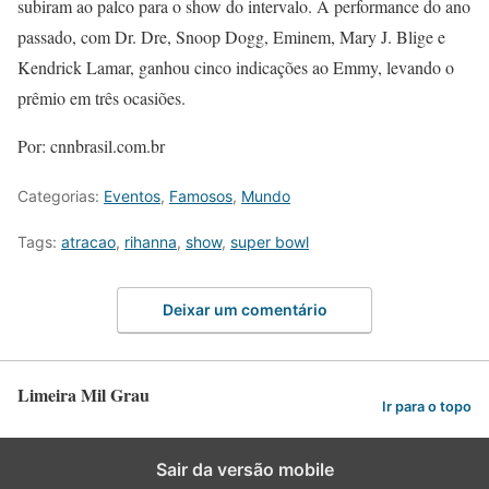
subiram ao palco para o show do intervalo. A performance do ano
passado, com Dr. Dre, Snoop Dogg, Eminem, Mary J. Blige e
Kendrick Lamar, ganhou cinco indicações ao Emmy, levando o
prêmio em três ocasiões.
Por: cnnbrasil.com.br
Categorias:
Eventos
,
Famosos
,
Mundo
Tags:
atracao
,
rihanna
,
show
,
super bowl
Deixar um comentário
Limeira Mil Grau
Ir para o topo
Sair da versão mobile