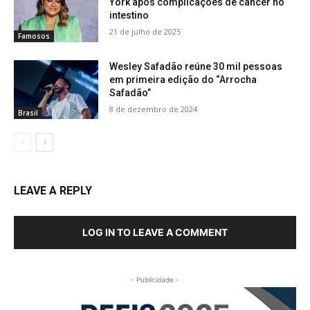
York após complicações de câncer no
intestino
21 de julho de 2025
Famosos
Wesley Safadão reúne 30 mil pessoas
em primeira edição do “Arrocha
Safadão”
8 de dezembro de 2024
Brasil
LEAVE A REPLY
LOG IN TO LEAVE A COMMENT
- Publicidade -