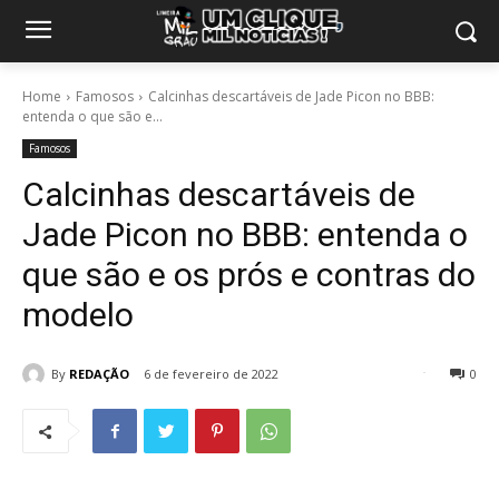
Home
Famosos
Calcinhas descartáveis de Jade Picon no BBB:
entenda o que são e...
Famosos
Calcinhas descartáveis de
Jade Picon no BBB: entenda o
que são e os prós e contras do
modelo
By
REDAÇÃO
6 de fevereiro de 2022
0
23