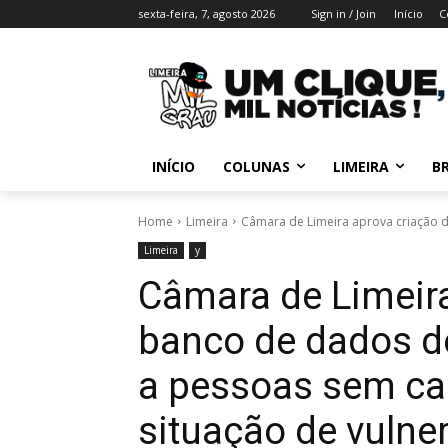
sexta-feira, 7, agosto 2026
Sign in / Join
Início
C
INÍCIO
COLUNAS
LIMEIRA
BR
Home
Limeira
Câmara de Limeira aprova criação d
Limeira
y
Câmara de Limeira
banco de dados d
a pessoas sem ca
situação de vulne