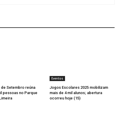
Eventos
7 de Setembro reúna
Jogos Escolares 2025 mobilizam
il pessoas no Parque
mais de 4 mil alunos; abertura
Limeira
ocorreu hoje (15)