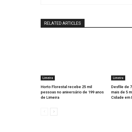
RELATED ARTICLES
Limeira
Limeira
Horto Florestal recebe 25 mil
Desfile de 
pessoas no aniversário de 199 anos
mais de 5 m
de Limeira
Cidade em 