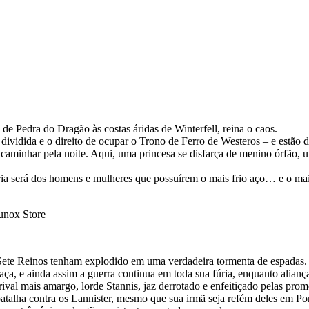
de Pedra do Dragão às costas áridas de Winterfell, reina o caos.
ividida e o direito de ocupar o Trono de Ferro de Westeros – e estão di
 caminhar pela noite. Aqui, uma princesa se disfarça de menino órfão, um
ria será dos homens e mulheres que possuírem o mais frio aço… e o mais f
 Sete Reinos tenham explodido em uma verdadeira tormenta de espadas.
a, e ainda assim a guerra continua em toda sua fúria, enquanto alianças
rival mais amargo, lorde Stannis, jaz derrotado e enfeitiçado pelas pr
talha contra os Lannister, mesmo que sua irmã seja refém deles em Po