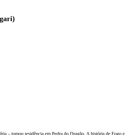
gari)
líria – tomou residência em Pedra do Dragão. A história de Fogo e