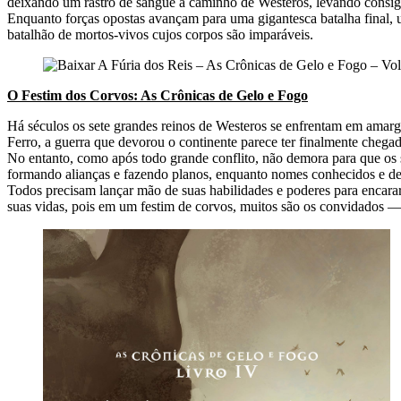
deixando um rastro de sangue a caminho de Westeros, levando consigo
Enquanto forças opostas avançam para uma gigantesca batalha final, u
batalhão de mortos-vivos cujos corpos são imparáveis.
O Festim dos Corvos: As Crônicas de Gelo e Fogo
Há séculos os sete grandes reinos de Westeros se enfrentam em amargas
Ferro, a guerra que devorou o continente parece ter finalmente chegad
No entanto, como após todo grande conflito, não demora para que os s
formando alianças e fazendo planos, enquanto nomes conhecidos e des
Todos precisam lançar mão de suas habilidades e poderes para encarar 
suas vidas, pois em um festim de corvos, muitos são os convidados ―