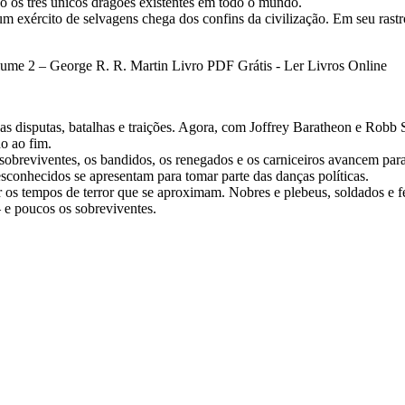
 os três únicos dragões existentes em todo o mundo.
m exército de selvagens chega dos confins da civilização. Em seu rastr
 disputas, batalhas e traições. Agora, com Joffrey Baratheon e Robb St
o ao fim.
obreviventes, os bandidos, os renegados e os carniceiros avancem para 
conhecidos se apresentam para tomar parte das danças políticas.
os tempos de terror que se aproximam. Nobres e plebeus, soldados e fei
 e poucos os sobreviventes.