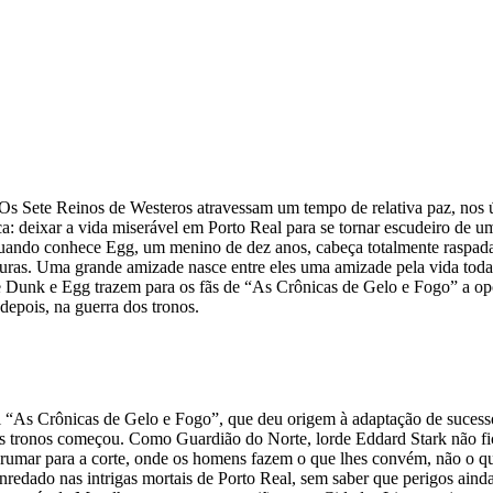
 Os Sete Reinos de Westeros atravessam um tempo de relativa paz, nos
 deixar a vida miserável em Porto Real para se tornar escudeiro de um
quando conhece Egg, um menino de dez anos, cabeça totalmente raspada
nturas. Uma grande amizade nasce entre eles uma amizade pela vida to
de Dunk e Egg trazem para os fãs de “As Crônicas de Gelo e Fogo” a op
depois, na guerra dos tronos.
cional “As Crônicas de Gelo e Fogo”, que deu origem à adaptação de su
os tronos começou. Como Guardião do Norte, lorde Eddard Stark não fi
ara rumar para a corte, onde os homens fazem o que lhes convém, não o
redado nas intrigas mortais de Porto Real, sem saber que perigos ainda