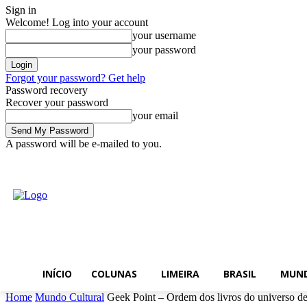
Sign in
Welcome! Log into your account
your username
your password
Forgot your password? Get help
Password recovery
Recover your password
your email
A password will be e-mailed to you.
Início
Colunas
Limei
terça-feira, 4, agosto 2026
Sign in / Join
INÍCIO
COLUNAS
LIMEIRA
BRASIL
MUN
Home
Mundo Cultural
Geek Point – Ordem dos livros do universo de