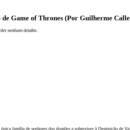
o de Game of Thrones (Por Guilherme Calle
rder nenhum detalhe.
 única família de senhores dos dragões a sobreviver à Destruição de Va