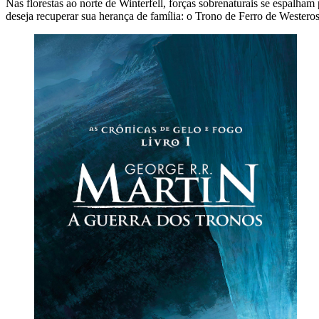
Nas florestas ao norte de Winterfell, forças sobrenaturais se espalha
deseja recuperar sua herança de família: o Trono de Ferro de Westeros