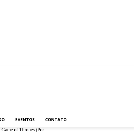
ra
Brasil
Mundo
Eventos
Contato
DO
EVENTOS
CONTATO
 Game of Thrones (Por...