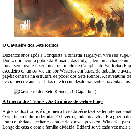
O Cavaleiro dos Sete Reinos
Duzentos anos após a Conquista, a dinastia Targaryen vive seu auge.
Dunk, um menino pobre da Baixada das Pulgas, tem uma chance única:
tomar seu lugar e fazer fama no torneio de Campina de Vaufreixo.É 
escudeiro e, juntos, viajam por Westeros em busca de trabalho e ave
papéis centrais na estrutura de poder dos Sete Reinos. As aventuras 
de conhecer e analisar fatos que teriam desdobramentos noventa anos 
A Guerra dos Tronos : As Crônicas de Gelo e Fogo
A guerra dos tronos é o primeiro livro da série best-seller interna
O verão pode durar décadas. O inverno, toda uma vida. E a guerra d
honra o obriga a aceitar o cargo e deixar seu posto em Winterfell p
Longe de casa e com a família dividida, Eddard se vê cada vez mais en