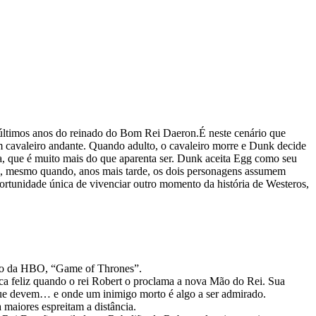
 últimos anos do reinado do Bom Rei Daeron.É neste cenário que
 cavaleiro andante. Quando adulto, o cavaleiro morre e Dunk decide
, que é muito mais do que aparenta ser. Dunk aceita Egg como seu
da, mesmo quando, anos mais tarde, os dois personagens assumem
ortunidade única de vivenciar outro momento da história de Westeros,
cesso da HBO, “Game of Thrones”.
ca feliz quando o rei Robert o proclama a nova Mão do Rei. Sua
 que devem… e onde um inimigo morto é algo a ser admirado.
 maiores espreitam a distância.