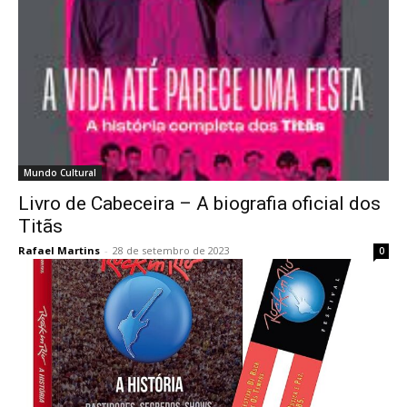
Mundo Cultural
Livro de Cabeceira – A biografia oficial dos
Titãs
Rafael Martins
-
28 de setembro de 2023
0