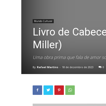
Mundo Cultural
Livro de Cabece
Miller)
Uma obra prima que fala de amor so
By
Rafael Martins
-
18 de dezembro de 2023
0