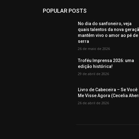
POPULAR POSTS
No dia do sanfoneiro, veja
quais talentos da nova geraç
mantêm vivo o amor ao pé de
serra
26 de maio de 2026
Troféu Imprensa 2026: uma
edição histórica!
29 de abril de 2026
Livro de Cabeceira – Se Você
Me Visse Agora (Cecelia Aher
26 de abril de 2026