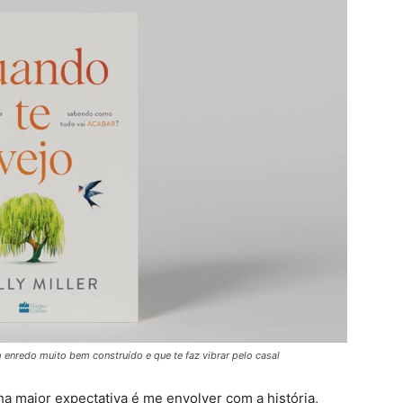
um enredo muito bem construído e que te faz vibrar pelo casal
ha maior expectativa é me envolver com a história,