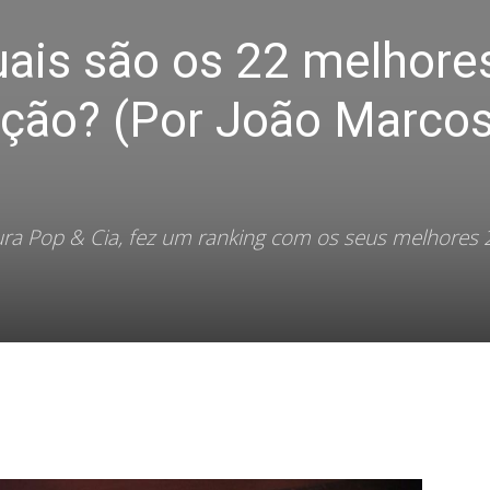
uais são os 22 melhore
ação? (Por João Marco
ura Pop & Cia, fez um ranking com os seus melhores 