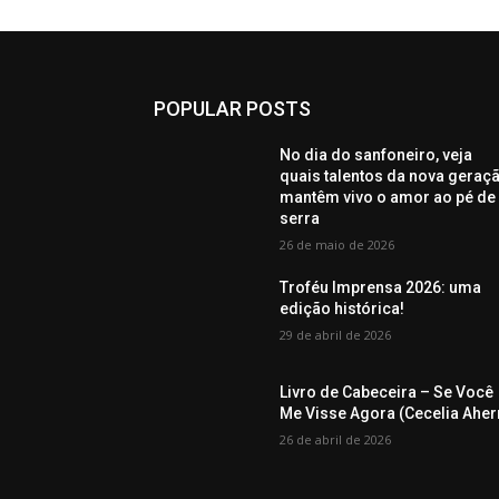
POPULAR POSTS
No dia do sanfoneiro, veja
quais talentos da nova geraç
mantêm vivo o amor ao pé de
serra
26 de maio de 2026
Troféu Imprensa 2026: uma
edição histórica!
29 de abril de 2026
Livro de Cabeceira – Se Você
Me Visse Agora (Cecelia Aher
26 de abril de 2026