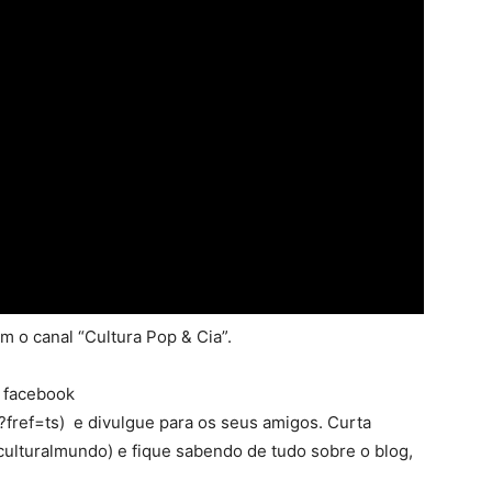
m o canal “Cultura Pop & Cia”.
o facebook
fref=ts) e divulgue para os seus amigos. Curta
ulturalmundo) e fique sabendo de tudo sobre o blog,