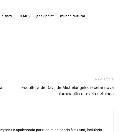
disney
FILMES
geek point
mundo cultural
Next article
ia
Escultura de Davi, de Michelangelo, recebe nova
iluminação e revela detalhes
pinas e apaixonado por tudo relacionado à cultura, incluindo