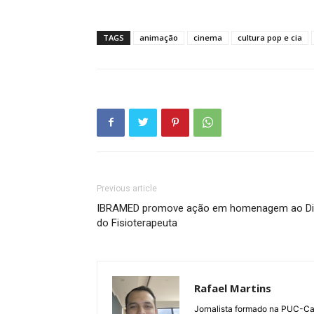
TAGS
animação
cinema
cultura pop e cia
Previous article
IBRAMED promove ação em homenagem ao D
do Fisioterapeuta
Rafael Martins
Jornalista formado na PUC-Cam