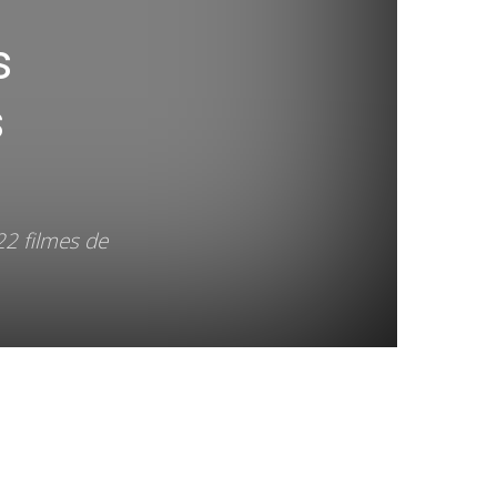
s
s
22 filmes de