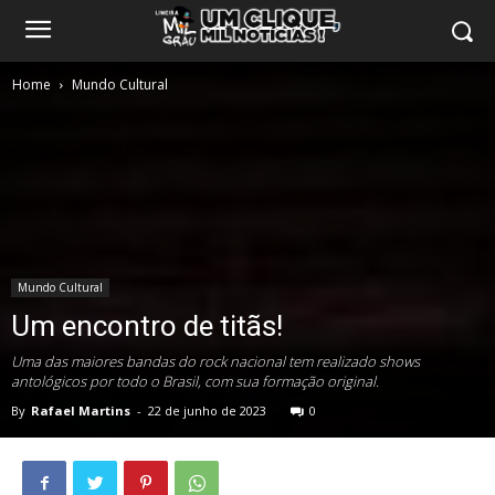
Home
Mundo Cultural
Mundo Cultural
Um encontro de titãs!
Uma das maiores bandas do rock nacional tem realizado shows
antológicos por todo o Brasil, com sua formação original.
By
Rafael Martins
-
22 de junho de 2023
0