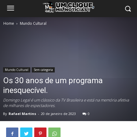
Home
Mundo Cultural
Mundo Cultural
Sem categoria
Os 30 anos de um programa
inesquecível.
Domingo Legal é um clássico da TV Brasileira e está na memória afetiva
de milhares de espectadores.
By
Rafael Martins
-
20 de janeiro de 2023
0