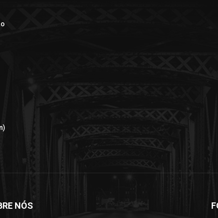
ão
n)
BRE NÓS
F