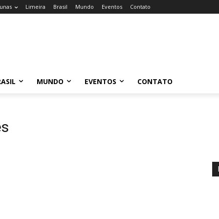
unas
Limeira
Brasil
Mundo
Eventos
Contato
ASIL
MUNDO
EVENTOS
CONTATO
es