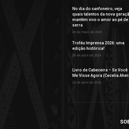
No dia do sanfoneiro, veja
quais talentos da nova geraç
mantêm vivo o amor ao pé de
serra
26 de maio de 2026
Troféu Imprensa 2026: uma
edição histórica!
29 de abril de 2026
Livro de Cabeceira – Se Você
Me Visse Agora (Cecelia Aher
26 de abril de 2026
SO