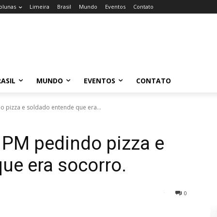
olunas
Limeira
Brasil
Mundo
Eventos
Contato
ASIL
MUNDO
EVENTOS
CONTATO
o pizza e soldado entende que era...
a PM pedindo pizza e
ue era socorro.
0
14