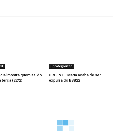
ed
Uncategorized
cial mostra quem sai do
URGENTE: Maria acaba de ser
 terça (22/2)
expulsa do BBB22