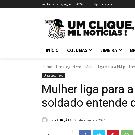
sexta-feira, 7, agosto 2026
Sign in / Join
Início
C
INÍCIO
COLUNAS
LIMEIRA
BR
Home
Uncategorized
Mulher liga para a PM pedind
Uncategorized
Mulher liga para 
soldado entende q
By
REDAÇÃO
31 de maio de 2021