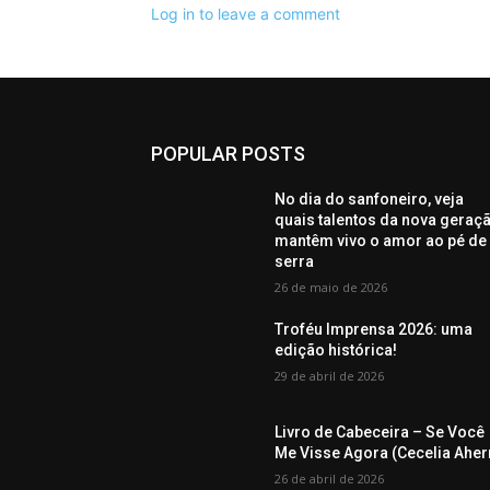
Log in to leave a comment
POPULAR POSTS
No dia do sanfoneiro, veja
quais talentos da nova geraç
mantêm vivo o amor ao pé de
serra
26 de maio de 2026
Troféu Imprensa 2026: uma
edição histórica!
29 de abril de 2026
Livro de Cabeceira – Se Você
Me Visse Agora (Cecelia Aher
26 de abril de 2026