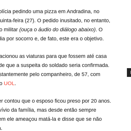
olícia pedindo uma pizza em Andradina, no
uinta-feira (27). O pedido inusitado, no entanto,
o militar
(ouça o áudio do diálogo abaixo)
. O
a por socorro e, de fato, este era o objetivo.
 acionou as viaturas para que fossem até casa
e que a suspeita do soldado seria confirmada.
nstantemente pelo companheiro, de 57, com
do
UOL
.
r contou que o esposo ficou preso por 20 anos.
nvívio da família, mas desde então sempre
em ele ameaçou matá-la e disse que se não
a.