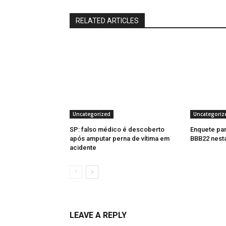
RELATED ARTICLES
Uncategorized
Uncategoriz
SP: falso médico é descoberto
Enquete par
após amputar perna de vítima em
BBB22 nesta
acidente
LEAVE A REPLY