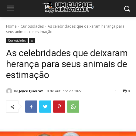
Home
Curiosidades
As celebridades que deixaram herança para
seus animais de estimação
Curiosidades
w
As celebridades que deixaram
herança para seus animais de
estimação
By
Joyce Queiroz
8 de outubro de 2022
0
42