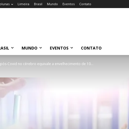
olunas
Limeira
Brasil
Mundo
Eventos
Contato
ASIL
MUNDO
EVENTOS
CONTATO
pós-Covid no cérebro equivale a envelhecimento de 10...