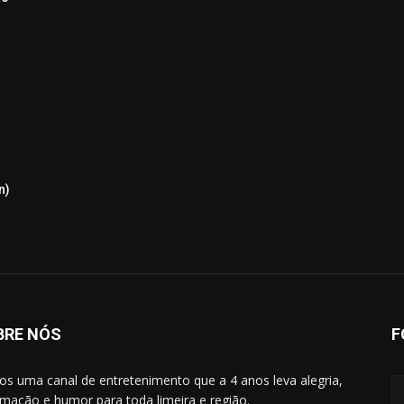
n)
BRE NÓS
F
s uma canal de entretenimento que a 4 anos leva alegria,
rmação e humor para toda limeira e região.