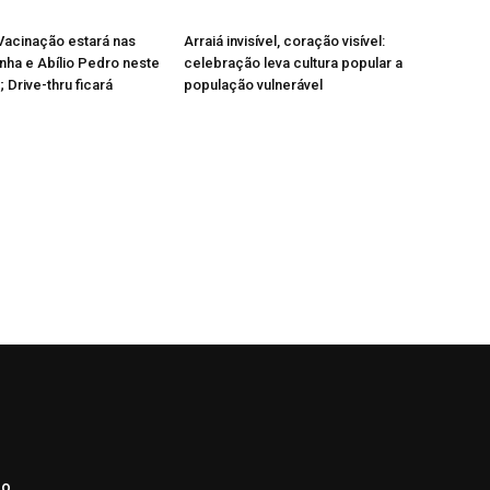
Vacinação estará nas
Arraiá invisível, coração visível:
ha e Abílio Pedro neste
celebração leva cultura popular a
 Drive-thru ficará
população vulnerável
ão