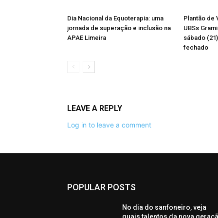
Dia Nacional da Equoterapia: uma
Plantão de 
jornada de superação e inclusão na
UBSs Gramin
APAE Limeira
sábado (21);
fechado
LEAVE A REPLY
Log in to leave a comment
POPULAR POSTS
No dia do sanfoneiro, veja
quais talentos da nova geraç