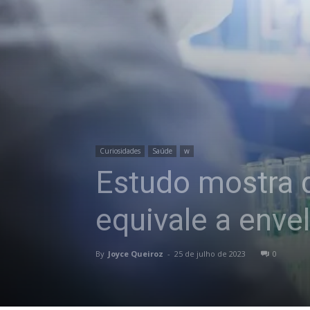
Curiosidades
Saúde
w
Estudo mostra 
equivale a env
By
Joyce Queiroz
-
25 de julho de 2023
0