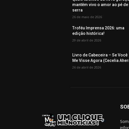
mantêm vivo o amor ao pé de
serra
26 de maio de 2026
Troféu Imprensa 2026: uma
edição histórica!
29 de abril de 2026
Livro de Cabeceira – Se Você
Me Visse Agora (Cecelia Aher
26 de abril de 2026
SO
Somo
info