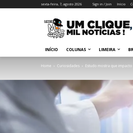
sexta-feira, 7, agosto 2026
Sign in / Join
Início
C
INÍCIO
COLUNAS
LIMEIRA
BR
Home
Curiosidades
Estudo mostra que impacto 