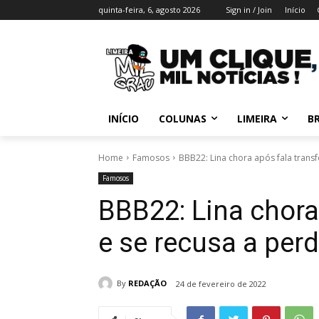
quinta-feira, 6, agosto 2026
Sign in / Join
Início
INÍCIO
COLUNAS
LIMEIRA
BR
Home
Famosos
BBB22: Lina chora após fala trans
Famosos
BBB22: Lina chora
e se recusa a perd
By
REDAÇÃO
24 de fevereiro de 2022