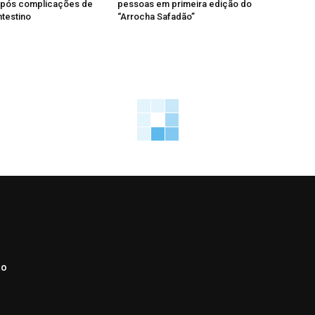
após complicações de
pessoas em primeira edição do
ntestino
“Arrocha Safadão”
ão