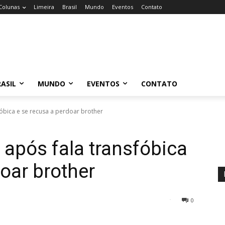
Colunas
Limeira
Brasil
Mundo
Eventos
Contato
ASIL
MUNDO
EVENTOS
CONTATO
fóbica e se recusa a perdoar brother
 após fala transfóbica
oar brother
0
25