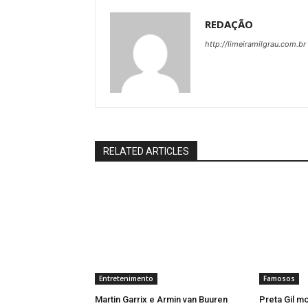
REDAÇÃO
http://limeiramilgrau.com.br
RELATED ARTICLES
Entretenimento
Famosos
Martin Garrix e Armin van Buuren
Preta Gil m