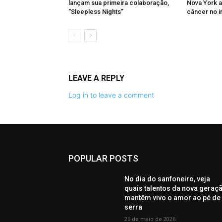
lançam sua primeira colaboração,
Nova York 
“Sleepless Nights”
câncer no i
LEAVE A REPLY
Log in to leave a comment
POPULAR POSTS
No dia do sanfoneiro, veja
quais talentos da nova geraç
mantêm vivo o amor ao pé de
serra
26 de maio de 2026