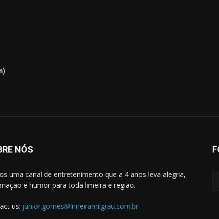
n)
BRE NÓS
F
s uma canal de entretenimento que a 4 anos leva alegria,
rmação e humor para toda limeira e região.
act us:
junior.gomes@limeiramilgrau.com.br