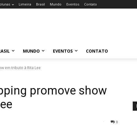
olunas
Limeira
Brasil
Mundo
Eventos
Contato
ASIL
MUNDO
EVENTOS
CONTATO
w em tributo à Rita Lee
opping promove show
Lee
0
53