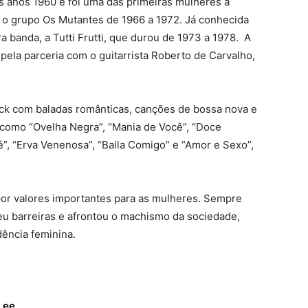
os anos 1960 e foi uma das primeiras mulheres a
u o grupo Os Mutantes de 1966 a 1972. Já conhecida
a banda, a Tutti Frutti, que durou de 1973 a 1978. A
a pela parceria com o guitarrista Roberto de Carvalho,
rock com baladas românticas, canções de bossa nova e
, como “Ovelha Negra”, “Mania de Você”, “Doce
”, “Erva Venenosa”, “Baila Comigo” e “Amor e Sexo”,
 por valores importantes para as mulheres. Sempre
eu barreiras e afrontou o machismo da sociedade,
dência feminina.
 Lee