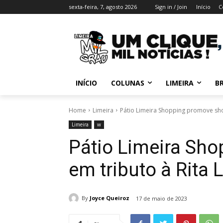
sexta-feira, 7, agosto 2026
Sign in / Join
Início
C
INÍCIO
COLUNAS
LIMEIRA
BR
Home
Limeira
Pátio Limeira Shopping promove sho
Limeira
w
Pátio Limeira Sh
em tributo à Rita 
By
Joyce Queiroz
17 de maio de 2023