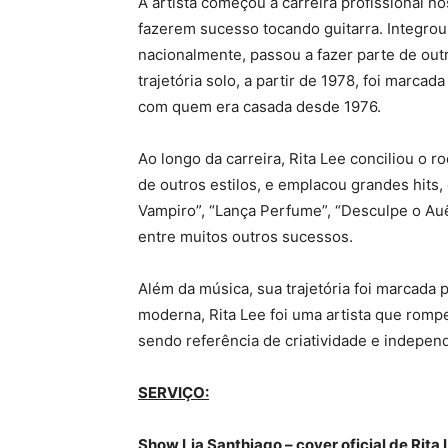
A artista começou a carreira profissional n
fazerem sucesso tocando guitarra. Integro
nacionalmente, passou a fazer parte de outr
trajetória solo, a partir de 1978, foi marcad
com quem era casada desde 1976.
Ao longo da carreira, Rita Lee conciliou o 
de outros estilos, e emplacou grandes hits
Vampiro”, “Lança Perfume”, “Desculpe o Auê
entre muitos outros sucessos.
Além da música, sua trajetória foi marcada
moderna, Rita Lee foi uma artista que romp
sendo referência de criatividade e indepen
SERVIÇO:
Show Lia Santhiago – cover oficial de Rita