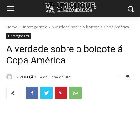
Home
Uncategorized
A verdade sobre o boicote á Copa América
Uncategorized
A verdade sobre o boicote á
Copa América
By
REDAÇÃO
4 de junho de 2021
0
18