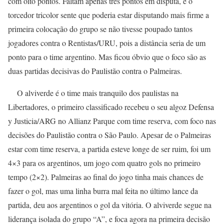
com oito pontos. Faltam apenas três pontos em disputa, e o
torcedor tricolor sente que poderia estar disputando mais firme a
primeira colocação do grupo se não tivesse poupado tantos
jogadores contra o Rentistas/URU, pois a distância seria de um
ponto para o time argentino. Mas ficou óbvio que o foco são as
duas partidas decisivas do Paulistão contra o Palmeiras.
O alviverde é o time mais tranquilo dos paulistas na
Libertadores, o primeiro classificado recebeu o seu algoz Defensa
y Justicia/ARG no Allianz Parque com time reserva, com foco nas
decisões do Paulistão contra o São Paulo. Apesar de o Palmeiras
estar com time reserva, a partida esteve longe de ser ruim, foi um
4×3 para os argentinos, um jogo com quatro gols no primeiro
tempo (2×2). Palmeiras ao final do jogo tinha mais chances de
fazer o gol, mas uma linha burra mal feita no último lance da
partida, deu aos argentinos o gol da vitória. O alviverde segue na
liderança isolada do grupo “A”, e foca agora na primeira decisão