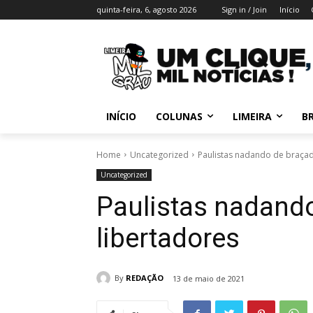
quinta-feira, 6, agosto 2026
Sign in / Join
Início
INÍCIO
COLUNAS
LIMEIRA
BR
Home
Uncategorized
Paulistas nadando de braçad
Uncategorized
Paulistas nadand
libertadores
By
REDAÇÃO
13 de maio de 2021