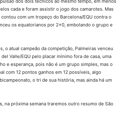
 expulsão dos dois técnicos ao mesmo tempo, em menos
los cada e foram assistir o jogo dos camarotes. Mas
da contou com um tropeço do Barcelona/EQU contra o
enceu os equatorianos por 2×0, embolando o grupo e
s, o atual campeão da competição, Palmeiras venceu
del Valle/EQU pelo placar mínimo fora de casa, uma
ulho e esperança, pois não é um grupo simples, mas o
final com 12 pontos ganhos em 12 possíveis, algo
campeonato, o tri de sua história, mas ainda há um
es, na próxima semana traremos outro resumo de São