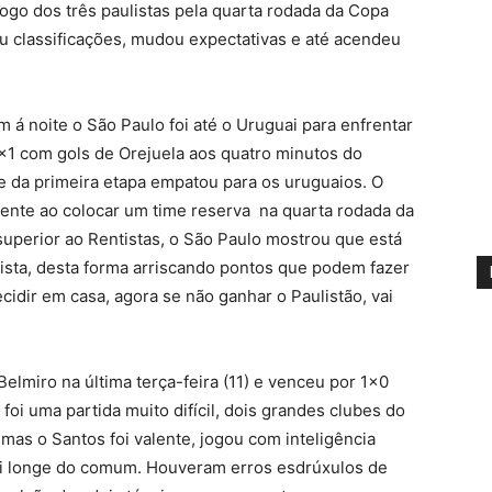
jogo dos três paulistas pela quarta rodada da Copa
iu classificações, mudou expectativas e até acendeu
 noite o São Paulo foi até o Uruguai para enfrentar
1×1 com gols de Orejuela aos quatro minutos do
e da primeira etapa empatou para os uruguaios. O
udente ao colocar um time reserva na quarta rodada da
superior ao Rentistas, o São Paulo mostrou que está
sta, desta forma arriscando pontos que podem fazer
idir em casa, agora se não ganhar o Paulistão, vai
lmiro na última terça-feira (11) e venceu por 1×0
oi uma partida muito difícil, dois grandes clubes do
 mas o Santos foi valente, jogou com inteligência
oi longe do comum. Houveram erros esdrúxulos de