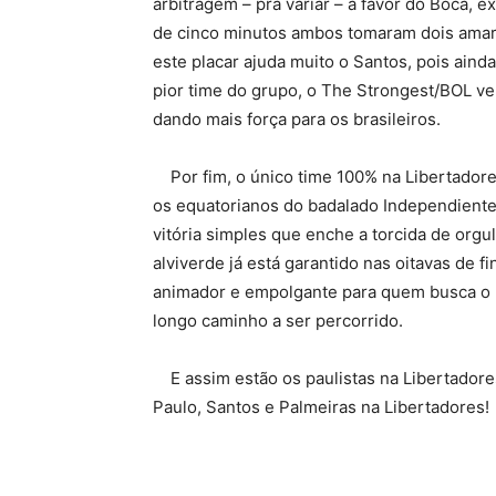
arbitragem – pra variar – a favor do Boca,
de cinco minutos ambos tomaram dois amare
este placar ajuda muito o Santos, pois ain
pior time do grupo, o The Strongest/BOL v
dando mais força para os brasileiros.
Por fim, o único time 100% na Libertadore
os equatorianos do badalado Independiente 
vitória simples que enche a torcida de org
alviverde já está garantido nas oitavas de 
animador e empolgante para quem busca o bi
longo caminho a ser percorrido.
E assim estão os paulistas na Libertador
Paulo, Santos e Palmeiras na Libertadores!