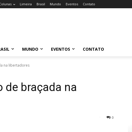
Colunas
Limeira
Brasil
Mundo
Eventos
Contato
ASIL
MUNDO
EVENTOS
CONTATO
a na libertadores
o de braçada na
0
30