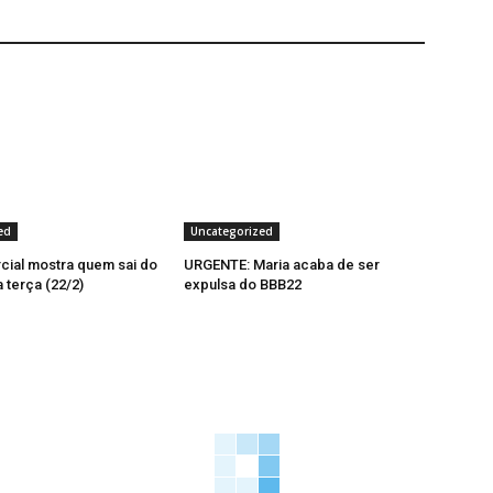
ed
Uncategorized
cial mostra quem sai do
URGENTE: Maria acaba de ser
 terça (22/2)
expulsa do BBB22