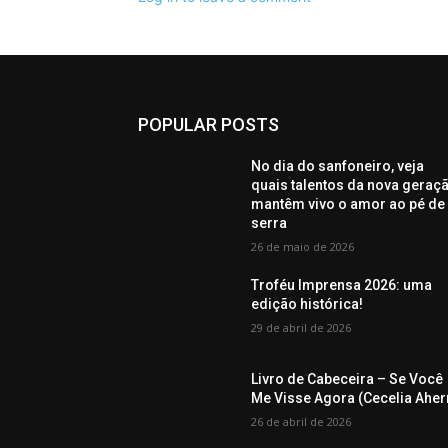
POPULAR POSTS
No dia do sanfoneiro, veja
quais talentos da nova geraç
mantêm vivo o amor ao pé de
serra
26 de maio de 2026
Troféu Imprensa 2026: uma
edição histórica!
29 de abril de 2026
Livro de Cabeceira – Se Você
Me Visse Agora (Cecelia Aher
26 de abril de 2026