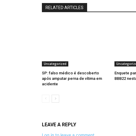
RELATED ARTICLES
Uncategorized
Uncategoriz
SP: falso médico é descoberto
Enquete par
após amputar perna de vítima em
BBB22 nesta
acidente
LEAVE A REPLY
Log in to leave a comment