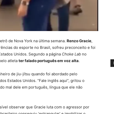
metrô de Nova York na última semana.
Renzo Gracie
,
ências do esporte no Brasil, sofreu preconceito e foi
stados Unidos. Segundo a página
Choke Lab
no
pelo atleta
ter falado português em voz alta
.
eiro de jiu-jítsu quando foi abordado pelo
os Estados Unidos. “Fale inglês aqui”, gritou o
do mal dele em português, língua que ele não
sível observar que Gracie luta com o agressor por
rasileiro conseguiu ‘estrangular’ e imobilizar o