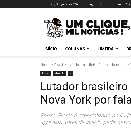
domingo, 9, agosto 2026
Sign in / Join
Início
Col
INÍCIO
COLUNAS
LIMEIRA
BR
Home
Brasil
Lutador brasileiro é atacado no metr
Brasil
Mundo
w
Lutador brasileir
Nova York por fal
Renzo Gracie é especializado no jiu-jíts
agressor, antes de fazê-lo pedir desc