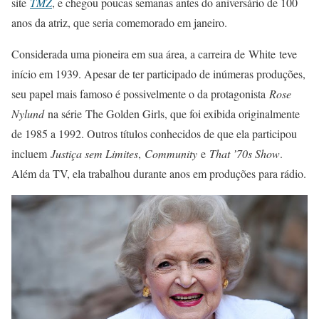
site
TMZ
, e chegou poucas semanas antes do aniversário de 100
anos da atriz, que seria comemorado em janeiro.
Considerada uma pioneira em sua área, a carreira de
White
teve
início em 1939. Apesar de ter participado de inúmeras produções,
seu papel mais famoso é possivelmente o da protagonista
Rose
Nylund
na série
The Golden Girls
, que foi exibida originalmente
de 1985 a 1992. Outros títulos conhecidos de que ela participou
incluem
Justiça sem Limites
,
Community
e
That ’70s Show
.
Além da TV, ela trabalhou durante anos em produções para rádio.