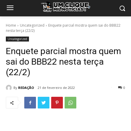
Home
Uncategorized
Enquete parcial mostra quem sai do BBB22
nesta terça (22/2)
Uncategorized
Enquete parcial mostra quem
sai do BBB22 nesta terça
(22/2)
By
REDAÇÃO
21 de fevereiro de 2022
0
20