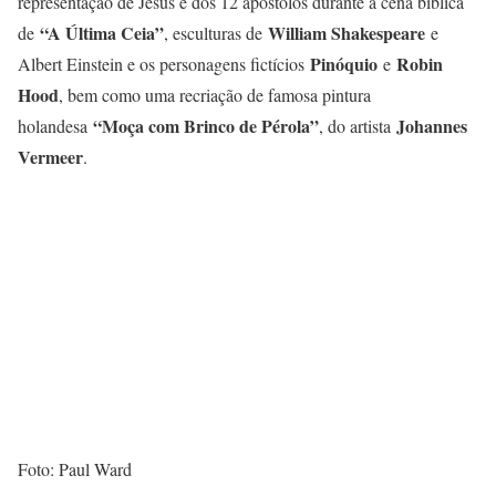
representação de Jesus e dos 12 apóstolos durante a cena bíblica
“A Última Ceia”
William Shakespeare
de
, esculturas de
e
Pinóquio
Robin
Albert Einstein e os personagens fictícios
e
Hood
, bem como uma recriação de famosa pintura
“Moça com Brinco de Pérola”
Johannes
holandesa
, do artista
Vermeer
.
Foto: Paul Ward