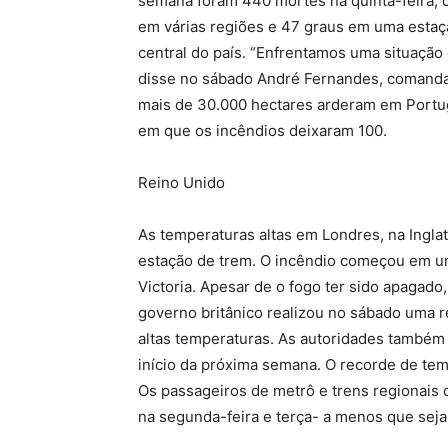
semana foram 440 mortes na quinta-feira,
em várias regiões e 47 graus em uma estaçã
central do país. “Enfrentamos uma situaçã
disse no sábado André Fernandes, comandant
mais de 30.000 hectares arderam em Portuga
em que os incêndios deixaram 100.
Reino Unido
As temperaturas altas em Londres, na Ingla
estação de trem. O incêndio começou em u
Victoria. Apesar de o fogo ter sido apagado
governo britânico realizou no sábado uma 
altas temperaturas. As autoridades também
início da próxima semana. O recorde de tem
Os passageiros de metrô e trens regionais
na segunda-feira e terça- a menos que sej