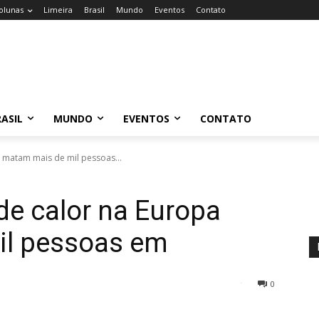
olunas
Limeira
Brasil
Mundo
Eventos
Contato
ASIL
MUNDO
EVENTOS
CONTATO
 matam mais de mil pessoas...
de calor na Europa
il pessoas em
0
31