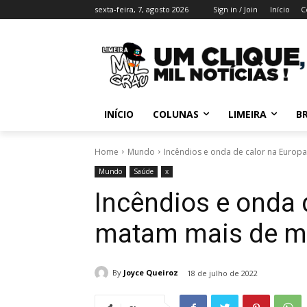
sexta-feira, 7, agosto 2026
Sign in / Join
Início
C
INÍCIO
COLUNAS
LIMEIRA
BR
Home
Mundo
Incêndios e onda de calor na Europa
Mundo
Saúde
x
Incêndios e onda 
matam mais de m
By
Joyce Queiroz
18 de julho de 2022