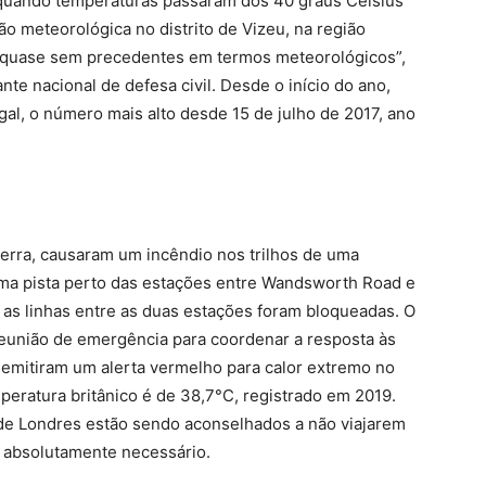
 quando temperaturas passaram dos 40 graus Celsius
o meteorológica no distrito de Vizeu, na região
o quase sem precedentes em termos meteorológicos”,
e nacional de defesa civil. Desde o início do ano,
l, o número mais alto desde 15 de julho de 2017, ano
terra, causaram um incêndio nos trilhos de uma
ma pista perto das estações entre Wandsworth Road e
, as linhas entre as duas estações foram bloqueadas. O
reunião de emergência para coordenar a resposta às
 emitiram um alerta vermelho para calor extremo no
peratura britânico é de 38,7°C, registrado em 2019.
 de Londres estão sendo aconselhados a não viajarem
a absolutamente necessário.