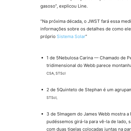
gasoso”, explicou Line.
“Na próxima década, o JWST fará essa medi
informações sobre os detalhes de como ele
próprio
Sistema Solar
”
1 de 5Nebulosa Carina — Chamado de P
tridimensional do Webb parece montanh
CSA, STScI
2 de 5Quinteto de Stephan é um agrupam
STScI,
3 de 5Imagem do James Webb mostra a N
pudéssemos girá-la para vê-la de lado, 
com duas tigelas colocadas juntas na pa