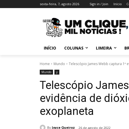
sexta-feira, 7, agosto 2026
Sign in / Join
Início
C
INÍCIO
COLUNAS
LIMEIRA
BR
Home
Mundo
Telescópio James Webb captura 1º e
Mundo
y
Telescópio James
evidência de dióx
exoplaneta
By
Joyce Queiroz
26 de agosto de 2022