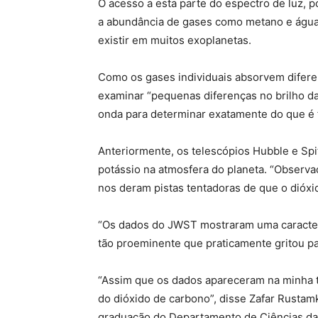
O acesso a esta parte do espectro de luz, p
a abundância de gases como metano e água
existir em muitos exoplanetas.
Como os gases individuais absorvem difer
examinar “pequenas diferenças no brilho d
onda para determinar exatamente do que é f
Anteriormente, os telescópios Hubble e Spi
potássio na atmosfera do planeta. “Observa
nos deram pistas tentadoras de que o dióxi
“Os dados do JWST mostraram uma caracterí
tão proeminente que praticamente gritou pa
“Assim que os dados apareceram na minha tel
do dióxido de carbono”, disse Zafar Rusta
graduação do Departamento de Ciências da 