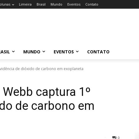
olunas
Limeira
Brasil
Mundo
Eventos
Contato
ASIL
MUNDO
EVENTOS
CONTATO
vidência de dióxido de carbono em exoplaneta
 Webb captura 1º
ido de carbono em
0
98