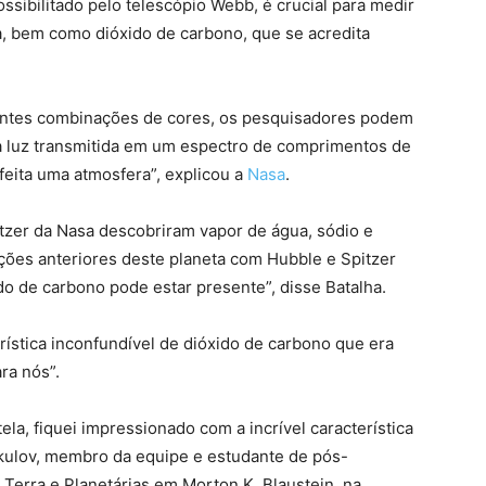
ossibilitado pelo telescópio Webb, é crucial para medir
, bem como dióxido de carbono, que se acredita
entes combinações de cores, os pesquisadores podem
a luz transmitida em um espectro de comprimentos de
eita uma atmosfera”, explicou a
Nasa
.
tzer da Nasa descobriram vapor de água, sódio e
ções anteriores deste planeta com Hubble e Spitzer
do de carbono pode estar presente”, disse Batalha.
stica inconfundível de dióxido de carbono que era
ra nós”.
a, fiquei impressionado com a incrível característica
mkulov, membro da equipe e estudante de pós-
Terra e Planetárias em Morton K. Blaustein, na