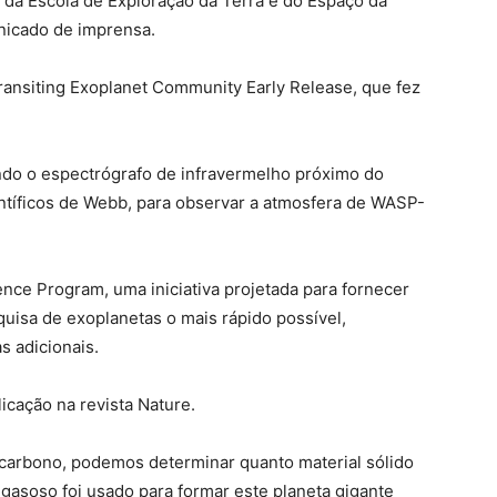
o da Escola de Exploração da Terra e do Espaço da
nicado de imprensa.
ransiting Exoplanet Community Early Release, que fez
do o espectrógrafo de infravermelho próximo do
ntíficos de Webb, para observar a atmosfera de WASP-
ence Program, uma iniciativa projetada para fornecer
uisa de exoplanetas o mais rápido possível,
s adicionais.
icação na revista Nature.
 carbono, podemos determinar quanto material sólido
gasoso foi usado para formar este planeta gigante